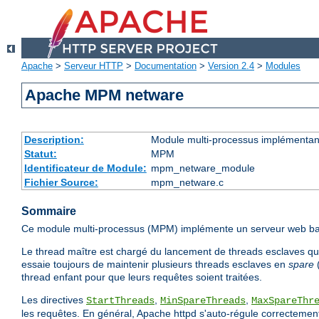
Apache
>
Serveur HTTP
>
Documentation
>
Version 2.4
>
Modules
Apache MPM netware
Description:
Module multi-processus implémentant
Statut:
MPM
Identificateur de Module:
mpm_netware_module
Fichier Source:
mpm_netware.c
Sommaire
Ce module multi-processus (MPM) implémente un serveur web basé
Le thread maître est chargé du lancement de threads esclaves qui 
essaie toujours de maintenir plusieurs threads esclaves en
spare
(
thread enfant pour que leurs requêtes soient traitées.
Les directives
,
,
StartThreads
MinSpareThreads
MaxSpareThr
les requêtes. En général, Apache httpd s'auto-régule correctement,