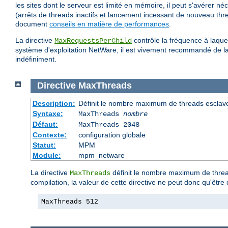
les sites dont le serveur est limité en mémoire, il peut s'avérer né
(arrêts de threads inactifs et lancement incessant de nouveau thr
document
conseils en matière de performances
.
La directive
contrôle la fréquence à laque
MaxRequestsPerChild
système d'exploitation NetWare, il est vivement recommandé de lais
indéfiniment.
Directive
MaxThreads
Description:
Définit le nombre maximum de threads esclav
Syntaxe:
MaxThreads
nombre
Défaut:
MaxThreads 2048
Contexte:
configuration globale
Statut:
MPM
Module:
mpm_netware
La directive
définit le nombre maximum de thread
MaxThreads
compilation, la valeur de cette directive ne peut donc qu'êtr
MaxThreads 512