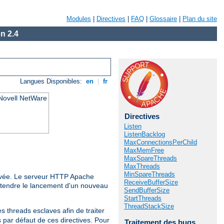
Modules
|
Directives
|
FAQ
|
Glossaire
|
Plan du site
n 2.4
Langues Disponibles:
en
|
fr
 Novell NetWare
Directives
Listen
ListenBacklog
MaxConnectionsPerChild
MaxMemFree
MaxSpareThreads
MaxThreads
MinSpareThreads
rrivée. Le serveur HTTP Apache
ReceiveBufferSize
'attendre le lancement d'un nouveau
SendBufferSize
StartThreads
ThreadStackSize
s threads esclaves afin de traiter
 par défaut de ces directives. Pour
Traitement des bugs